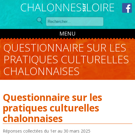
Panneau de gestion des cookies
MENU
QUESTIONNAIRE SUR LES
PRATIQUES CULTURELLES
CHALONNAISES
Questionnaire sur les
pratiques culturelles
chalonnaises
Réponses collectées du 1
er
au 30 mars 2025