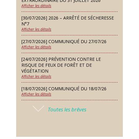
EXTRAORDINAIRE DU 31 JUILLET 2026
lure house)
Afficher les détails
Dimanche 13 Sep
[30/07/2026] 2026 – ARRÊTÉ DE SÉCHERESSE
Repas de fouées
N°7
Afficher les détails
Lundi 14 Sep
Conseil municipal du 14 septembre
[27/07/2026] COMMUNIQUÉ DU 27/07/26
2026
Afficher les détails
Jeudi 24 Sep
[24/07/2026] PRÉVENTION CONTRE LE
Permanence des Architectes des
RISQUE DE FEUX DE FORÊT ET DE
Bâtiments de France
VÉGÉTATION
Afficher les détails
Samedi 26 Sep
[18/07/2026] COMMUNIQUÉ DU 18/07/26
Concours de palets
Afficher les détails
Vendredi 09 Oct
[17/07/2026] 2026 – ARRÊTÉ DE SÉCHERESSE
Soirée des nouveaux habitants
Toutes les brêves
N°6
Afficher les détails
Lundi 12 Oct
Conseil municipal du 12 octobre
[16/07/2026] COMMUNIQUÉ DU 16/07/26
2026
Afficher les détails