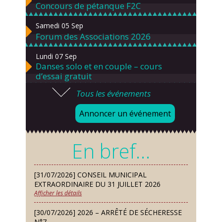
Concours de pétanque F2C
Samedi 05 Sep
Forum des Associations 2026
Lundi 07 Sep
Danses solo et en couple – cours
d’essai gratuit
Tous les événements
Mardi 08 Sep
Chorale À travers chants
Annoncer un événement
Samedi 12 Sep
Défi de pêche aux leurres (concept
En bref…
lure house)
Dimanche 13 Sep
[31/07/2026] CONSEIL MUNICIPAL
Repas de fouées
EXTRAORDINAIRE DU 31 JUILLET 2026
Afficher les détails
Lundi 14 Sep
Conseil municipal du 14 septembre
[30/07/2026] 2026 – ARRÊTÉ DE SÉCHERESSE
2026
N°7