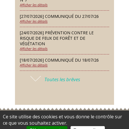
Afficher les détails
Jeudi 24 Sep
Permanence des Architectes des
[27/07/2026] COMMUNIQUÉ DU 27/07/26
Bâtiments de France
Afficher les détails
Samedi 26 Sep
[24/07/2026] PRÉVENTION CONTRE LE
Concours de palets
RISQUE DE FEUX DE FORÊT ET DE
VÉGÉTATION
Afficher les détails
Vendredi 09 Oct
Soirée des nouveaux habitants
[18/07/2026] COMMUNIQUÉ DU 18/07/26
Afficher les détails
Lundi 12 Oct
Conseil municipal du 12 octobre
[17/07/2026] 2026 – ARRÊTÉ DE SÉCHERESSE
2026
Toutes les brêves
N°6
Afficher les détails
Samedi 14 Nov
Concours de belote
[16/07/2026] COMMUNIQUÉ DU 16/07/26
Afficher les détails
Lundi 16 Nov
Conseil municipal du 16 novembre
[16/07/2026] FERMETURE EXCEPTIONNELLE
Ce site utilise des cookies et vous donne le contrôle sur
Accès restreint
Flux RSS
Plan du site
Gestion des cookies
2026
DE LA MAIRIE
ce que vous souhaitez activer.
Données personnelles
Mentions légales
Contact
Payer
Afficher les détails