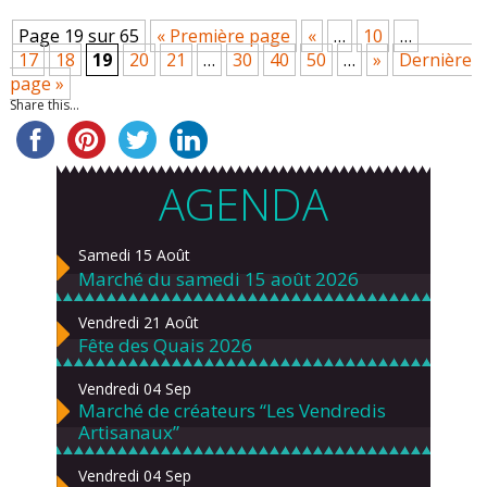
Page 19 sur 65
« Première page
«
…
10
…
17
18
19
20
21
…
30
40
50
…
»
Dernière
page »
Share this...
AGENDA
Samedi 15 Août
Marché du samedi 15 août 2026
Vendredi 21 Août
Fête des Quais 2026
Vendredi 04 Sep
Marché de créateurs “Les Vendredis
Artisanaux”
Vendredi 04 Sep