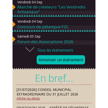
Vendredi 04 Sep
Marché de créateurs “Les Vendredis
Artisanaux”
Vendredi 04 Sep
Concours de pétanque F2C
Samedi 05 Sep
Forum des Associations 2026
Tous les événements
Lundi 07 Sep
Danses solo et en couple – cours
Annoncer un événement
d’essai gratuit
Mardi 08 Sep
En bref…
Chorale À travers chants
Samedi 12 Sep
[31/07/2026] CONSEIL MUNICIPAL
Défi de pêche aux leurres (concept
EXTRAORDINAIRE DU 31 JUILLET 2026
lure house)
Afficher les détails
Dimanche 13 Sep
[30/07/2026] 2026 – ARRÊTÉ DE SÉCHERESSE