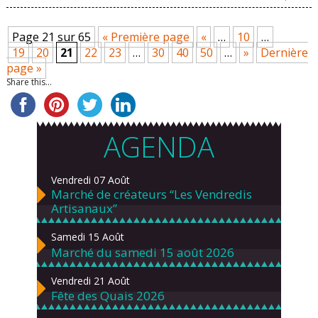
Page 21 sur 65
« Première page
«
…
10
…
19
20
21
22
23
…
30
40
50
…
»
Dernière
page »
Share this...
AGENDA
Vendredi 07 Août
Marché de créateurs “Les Vendredis
Artisanaux”
Samedi 15 Août
Marché du samedi 15 août 2026
Vendredi 21 Août
Fête des Quais 2026