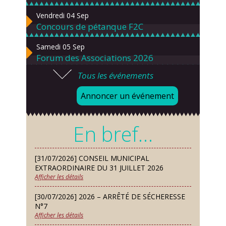
Vendredi 04 Sep
Concours de pétanque F2C
Samedi 05 Sep
Forum des Associations 2026
Tous les événements
Lundi 07 Sep
Danses solo et en couple – cours
Annoncer un événement
d’essai gratuit
Mardi 08 Sep
En bref…
Chorale À travers chants
Samedi 12 Sep
[31/07/2026] CONSEIL MUNICIPAL
Défi de pêche aux leurres (concept
EXTRAORDINAIRE DU 31 JUILLET 2026
lure house)
Afficher les détails
Dimanche 13 Sep
[30/07/2026] 2026 – ARRÊTÉ DE SÉCHERESSE
Repas de fouées
N°7
Afficher les détails
Lundi 14 Sep