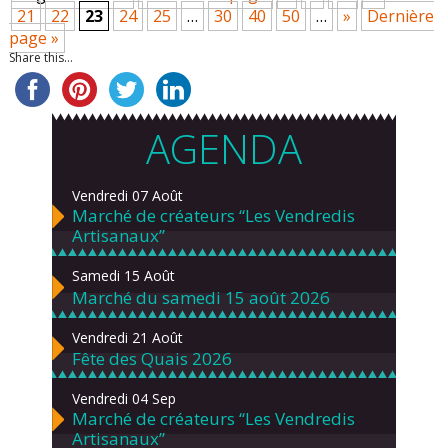
21
22
23
24
25
…
30
40
50
…
»
Dernière
page »
Share this...
AGENDA
Vendredi 07 Août
Marché de créateurs “Les Vendredis
Artisanaux”
Samedi 15 Août
Marché du samedi 15 août 2026
Vendredi 21 Août
Fête des Quais 2026
Vendredi 04 Sep
Marché de créateurs “Les Vendredis
Artisanaux”