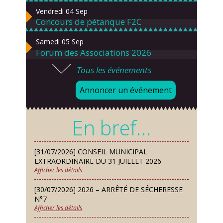
Vendredi 04 Sep
Concours de pétanque F2C
Samedi 05 Sep
Forum des Associations 2026
Tous les événements
Lundi 07 Sep
Danses solo et en couple – cours
Annoncer un événement
d’essai gratuit
Mardi 08 Sep
En bref…
Chorale À travers chants
Samedi 12 Sep
[31/07/2026] CONSEIL MUNICIPAL
Défi de pêche aux leurres (concept
EXTRAORDINAIRE DU 31 JUILLET 2026
lure house)
Afficher les détails
Dimanche 13 Sep
[30/07/2026] 2026 – ARRÊTÉ DE SÉCHERESSE
Repas de fouées
N°7
Afficher les détails
Lundi 14 Sep