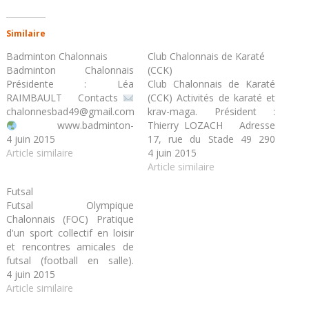
Similaire
Badminton Chalonnais
Club Chalonnais de Karaté
Badminton Chalonnais
(CCK)
Présidente : Léa
Club Chalonnais de Karaté
RAIMBAULT Contacts
(CCK) Activités de karaté et
chalonnesbad49@gmail.com
krav-maga. Président :
www.badminton-
Thierry LOZACH Adresse
chalonnes.com
4 juin 2015
17, rue du Stade 49 290
Article similaire
CHAUDEFONDS SUR
4 juin 2015
LAYON Contacts
Article similaire
president.cck@gmail.com
Futsal
Futsal Olympique
www.clubchalonnaisdekarate.com
Chalonnais (FOC) Pratique
d'un sport collectif en loisir
et rencontres amicales de
futsal (football en salle).
Président : Bruno LEROUEIL
4 juin 2015
Contact
Article similaire
chalonnesfutsal@gmail.com