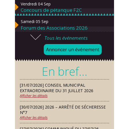
Vendredi 04 Sep
Concours de pétanque F2C
Samedi 05 Sep
Forum des Associations 2026
Tous les événements
Lundi 07 Sep
Danses solo et en couple – cours
Annoncer un événement
d’essai gratuit
Mardi 08 Sep
En bref…
Chorale À travers chants
Samedi 12 Sep
[31/07/2026] CONSEIL MUNICIPAL
Défi de pêche aux leurres (concept
EXTRAORDINAIRE DU 31 JUILLET 2026
lure house)
Afficher les détails
Dimanche 13 Sep
[30/07/2026] 2026 – ARRÊTÉ DE SÉCHERESSE
Repas de fouées
N°7
Afficher les détails
Lundi 14 Sep
Conseil municipal du 14 septembre
[27/07/2026] COMMUNIQUÉ DU 27/07/26