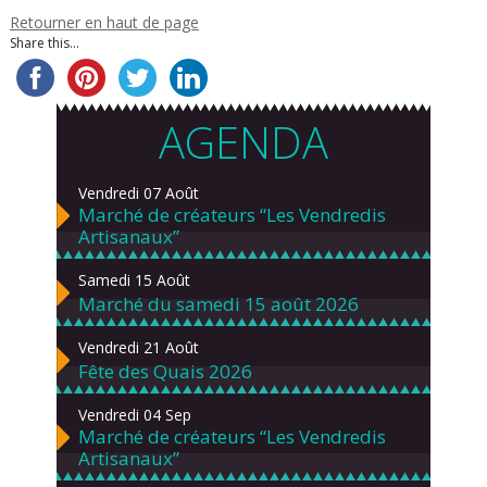
Informations Entraînement
Retourner en haut de page
tous les jeudis soir de 19h à
Share this...
20h30 à la salle Saint-
Exupéry de Chalonnes -sur-
Loire.
AGENDA
Vendredi 07 Août
Marché de créateurs “Les Vendredis
Artisanaux”
Samedi 15 Août
Marché du samedi 15 août 2026
Vendredi 21 Août
Fête des Quais 2026
Vendredi 04 Sep
Marché de créateurs “Les Vendredis
Artisanaux”