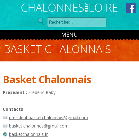
Panneau de gestion des cookies
MENU
BASKET CHALONNAIS
Basket Chalonnais
Président :
Frédéric Raby
Contacts
president.basketchalonnais@gmail.com
basket.chalonnes@gmail.com
basketchalonnais.fr