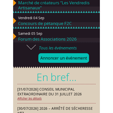
Marché de créateurs “Les Vendredis
Artisanaux”
Vendredi 04 Sep
Concours de pétanque F2C
Samedi 05 Sep
Forum des Associations 2026
Tous les événements
Lundi 07 Sep
Danses solo et en couple – cours
Annoncer un événement
d’essai gratuit
Mardi 08 Sep
En bref…
Chorale À travers chants
Samedi 12 Sep
[31/07/2026] CONSEIL MUNICIPAL
Défi de pêche aux leurres (concept
EXTRAORDINAIRE DU 31 JUILLET 2026
lure house)
Afficher les détails
Dimanche 13 Sep
[30/07/2026] 2026 – ARRÊTÉ DE SÉCHERESSE
Repas de fouées