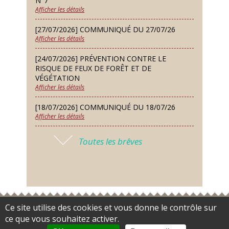
N°7
Afficher les détails
Lundi 14 Sep
Conseil municipal du 14 septembre
[27/07/2026] COMMUNIQUÉ DU 27/07/26
2026
Afficher les détails
Jeudi 24 Sep
[24/07/2026] PRÉVENTION CONTRE LE
Permanence des Architectes des
RISQUE DE FEUX DE FORÊT ET DE
Bâtiments de France
VÉGÉTATION
Afficher les détails
Samedi 26 Sep
[18/07/2026] COMMUNIQUÉ DU 18/07/26
Concours de palets
Afficher les détails
Vendredi 09 Oct
[17/07/2026] 2026 – ARRÊTÉ DE SÉCHERESSE
Soirée des nouveaux habitants
Toutes les brêves
N°6
Afficher les détails
Lundi 12 Oct
Conseil municipal du 12 octobre
[16/07/2026] COMMUNIQUÉ DU 16/07/26
2026
Afficher les détails
Samedi 14 Nov
[16/07/2026] FERMETURE EXCEPTIONNELLE
Ce site utilise des cookies et vous donne le contrôle sur
Accès restreint
Flux RSS
Plan du site
Gestion des cookies
Concours de belote
DE LA MAIRIE
ce que vous souhaitez activer.
Données personnelles
Mentions légales
Contact
Payer
Afficher les détails