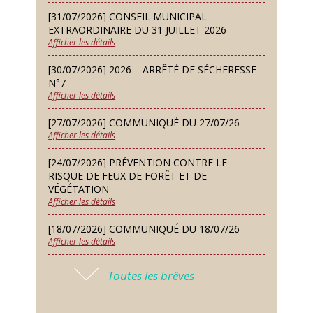
Samedi 12 Sep
[31/07/2026] CONSEIL MUNICIPAL
Défi de pêche aux leurres (concept
EXTRAORDINAIRE DU 31 JUILLET 2026
lure house)
Afficher les détails
Dimanche 13 Sep
[30/07/2026] 2026 – ARRÊTÉ DE SÉCHERESSE
Repas de fouées
N°7
Afficher les détails
Lundi 14 Sep
Conseil municipal du 14 septembre
[27/07/2026] COMMUNIQUÉ DU 27/07/26
2026
Afficher les détails
Jeudi 24 Sep
[24/07/2026] PRÉVENTION CONTRE LE
Permanence des Architectes des
RISQUE DE FEUX DE FORÊT ET DE
Bâtiments de France
VÉGÉTATION
Afficher les détails
Samedi 26 Sep
[18/07/2026] COMMUNIQUÉ DU 18/07/26
Concours de palets
Afficher les détails
Vendredi 09 Oct
[17/07/2026] 2026 – ARRÊTÉ DE SÉCHERESSE
Soirée des nouveaux habitants
Toutes les brêves
N°6
Afficher les détails
Lundi 12 Oct