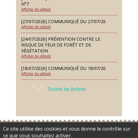
Repas de fouées
N°7
Afficher les détails
Lundi 14 Sep
Conseil municipal du 14 septembre
[27/07/2026] COMMUNIQUÉ DU 27/07/26
2026
Afficher les détails
Jeudi 24 Sep
[24/07/2026] PRÉVENTION CONTRE LE
Permanence des Architectes des
RISQUE DE FEUX DE FORÊT ET DE
Bâtiments de France
VÉGÉTATION
Afficher les détails
Samedi 26 Sep
[18/07/2026] COMMUNIQUÉ DU 18/07/26
Concours de palets
Afficher les détails
Vendredi 09 Oct
[17/07/2026] 2026 – ARRÊTÉ DE SÉCHERESSE
Soirée des nouveaux habitants
Toutes les brêves
N°6
Afficher les détails
Lundi 12 Oct
Conseil municipal du 12 octobre
[16/07/2026] COMMUNIQUÉ DU 16/07/26
2026
Afficher les détails
Samedi 14 Nov
[16/07/2026] FERMETURE EXCEPTIONNELLE
Ce site utilise des cookies et vous donne le contrôle sur
Accès restreint
Flux RSS
Plan du site
Gestion des cookies
Concours de belote
DE LA MAIRIE
ce que vous souhaitez activer.
Données personnelles
Mentions légales
Contact
Payer