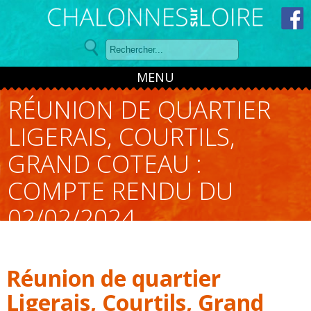
Panneau de gestion des cookies
MENU
RÉUNION DE QUARTIER
LIGERAIS, COURTILS,
GRAND COTEAU :
COMPTE RENDU DU
02/02/2024
Réunion de quartier
Ligerais, Courtils, Grand