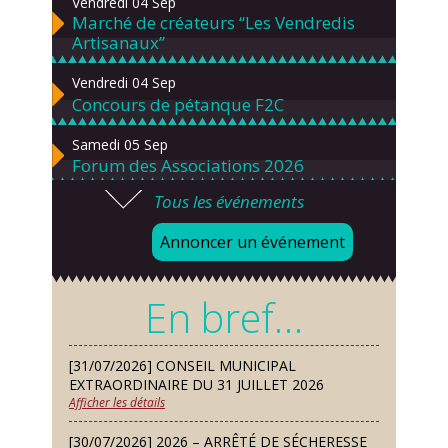
Vendredi 04 Sep
Marché de créateurs “Les Vendredis
Artisanaux”
Vendredi 04 Sep
Concours de pétanque F2C
Samedi 05 Sep
Forum des Associations 2026
Tous les événements
Lundi 07 Sep
Danses solo et en couple – cours
Annoncer un événement
d’essai gratuit
Mardi 08 Sep
En bref…
Chorale À travers chants
Samedi 12 Sep
[31/07/2026] CONSEIL MUNICIPAL
Défi de pêche aux leurres (concept
EXTRAORDINAIRE DU 31 JUILLET 2026
lure house)
Afficher les détails
Dimanche 13 Sep
[30/07/2026] 2026 – ARRÊTÉ DE SÉCHERESSE