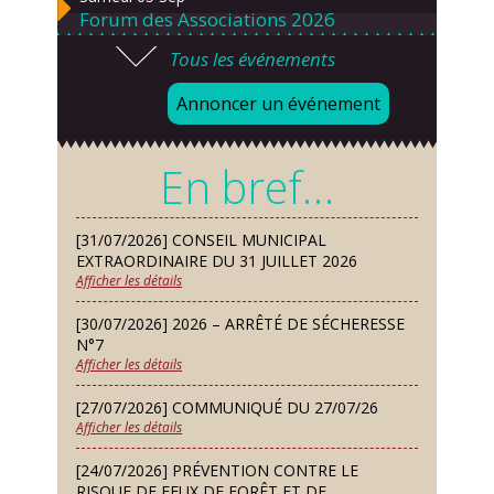
Forum des Associations 2026
Tous les événements
Lundi 07 Sep
Danses solo et en couple – cours
Annoncer un événement
d’essai gratuit
Mardi 08 Sep
En bref…
Chorale À travers chants
Samedi 12 Sep
[31/07/2026] CONSEIL MUNICIPAL
Défi de pêche aux leurres (concept
EXTRAORDINAIRE DU 31 JUILLET 2026
lure house)
Afficher les détails
Dimanche 13 Sep
[30/07/2026] 2026 – ARRÊTÉ DE SÉCHERESSE
Repas de fouées
N°7
Afficher les détails
Lundi 14 Sep
Conseil municipal du 14 septembre
[27/07/2026] COMMUNIQUÉ DU 27/07/26
2026
Afficher les détails
Jeudi 24 Sep
[24/07/2026] PRÉVENTION CONTRE LE
Permanence des Architectes des
RISQUE DE FEUX DE FORÊT ET DE