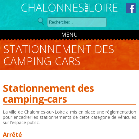
Panneau de gestion des cookies
MENU
STATIONNEMENT DES
CAMPING-CARS
Stationnement des
camping-cars
La ville de Chalonnes-sur-Loire a mis en place une réglementation
pour encadrer les stationnements de cette catégorie de véhicules
sur l’espace public.
Arrêté