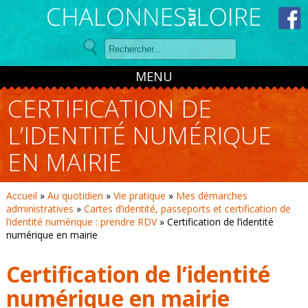
Panneau de gestion des cookies
MENU
CERTIFICATION DE
L’IDENTITÉ NUMÉRIQUE
EN MAIRIE
Accueil
»
Au quotidien
»
Vie pratique
»
Mes démarches
administratives
»
Cartes d’identité, passeports et certification de
l’identité numérique : prendre RDV
»
Certification de l’identité
numérique en mairie
Certification de l’identité
numérique en mairie