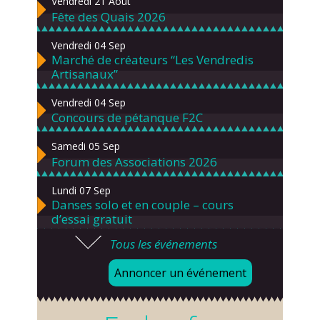
Vendredi 21 Août
Fête des Quais 2026
Vendredi 04 Sep
Marché de créateurs “Les Vendredis
Artisanaux”
Vendredi 04 Sep
Concours de pétanque F2C
Samedi 05 Sep
Forum des Associations 2026
Lundi 07 Sep
Danses solo et en couple – cours
d’essai gratuit
Tous les événements
Mardi 08 Sep
Chorale À travers chants
Annoncer un événement
Samedi 12 Sep
Défi de pêche aux leurres (concept