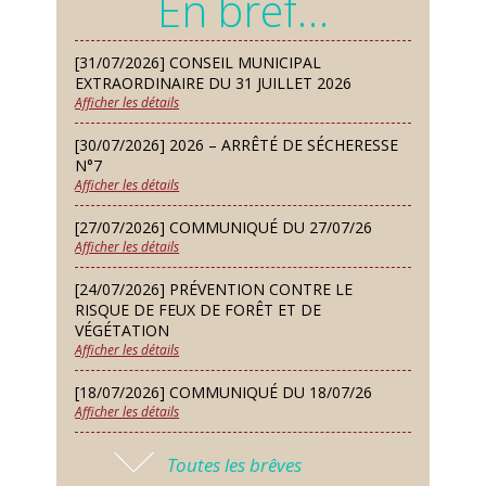
En bref…
lure house)
Dimanche 13 Sep
[31/07/2026] CONSEIL MUNICIPAL
Repas de fouées
EXTRAORDINAIRE DU 31 JUILLET 2026
Afficher les détails
Lundi 14 Sep
Conseil municipal du 14 septembre
[30/07/2026] 2026 – ARRÊTÉ DE SÉCHERESSE
2026
N°7
Afficher les détails
Jeudi 24 Sep
Permanence des Architectes des
[27/07/2026] COMMUNIQUÉ DU 27/07/26
Bâtiments de France
Afficher les détails
Samedi 26 Sep
[24/07/2026] PRÉVENTION CONTRE LE
Concours de palets
RISQUE DE FEUX DE FORÊT ET DE
VÉGÉTATION
Afficher les détails
Vendredi 09 Oct
Soirée des nouveaux habitants
[18/07/2026] COMMUNIQUÉ DU 18/07/26
Afficher les détails
Lundi 12 Oct
Conseil municipal du 12 octobre
[17/07/2026] 2026 – ARRÊTÉ DE SÉCHERESSE
2026
Toutes les brêves
N°6