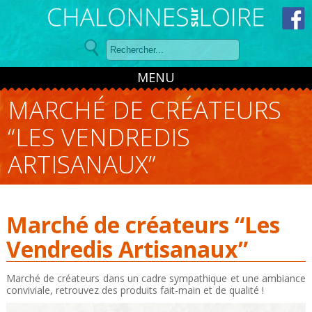
Panneau de gestion des cookies
MENU
MARCHÉ DE CRÉATEURS
“LES VENDREDIS
ARTISANAUX”
Marché de créateurs “Les
Vendredis Artisanaux”
Marché de créateurs dans un cadre sympathique et une ambiance
conviviale, retrouvez des produits fait-main et de qualité !