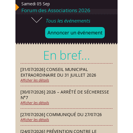
Samedi 05 Sep
Forum des Associations 2026
Tous les événements
Lundi 07 Sep
Danses solo et en couple – cours
Annoncer un événement
d’essai gratuit
Mardi 08 Sep
En bref…
Chorale À travers chants
Samedi 12 Sep
[31/07/2026] CONSEIL MUNICIPAL
Défi de pêche aux leurres (concept
EXTRAORDINAIRE DU 31 JUILLET 2026
lure house)
Afficher les détails
Dimanche 13 Sep
[30/07/2026] 2026 – ARRÊTÉ DE SÉCHERESSE
Repas de fouées
N°7
Afficher les détails
Lundi 14 Sep
Conseil municipal du 14 septembre
[27/07/2026] COMMUNIQUÉ DU 27/07/26
2026
Afficher les détails
Jeudi 24 Sep
[24/07/2026] PRÉVENTION CONTRE LE