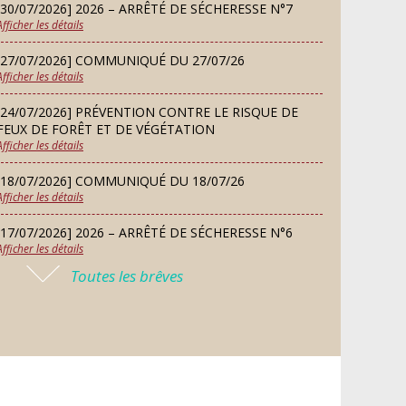
d’essai gratuit
[30/07/2026] 2026 – ARRÊTÉ DE SÉCHERESSE N°7
SEP
Afficher les détails
[27/07/2026] COMMUNIQUÉ DU 27/07/26
MARDI
Afficher les détails
08
Chorale À travers chants
SEP
[24/07/2026] PRÉVENTION CONTRE LE RISQUE DE
FEUX DE FORÊT ET DE VÉGÉTATION
Afficher les détails
SAMEDI
Défi de pêche aux leurres
12
[18/07/2026] COMMUNIQUÉ DU 18/07/26
(concept lure house)
Afficher les détails
SEP
[17/07/2026] 2026 – ARRÊTÉ DE SÉCHERESSE N°6
Afficher les détails
DIMANCHE
13
Repas de fouées
Toutes les brêves
[16/07/2026] COMMUNIQUÉ DU 16/07/26
SEP
Afficher les détails
[16/07/2026] FERMETURE EXCEPTIONNELLE DE LA
LUNDI
Conseil municipal du 14
MAIRIE
14
septembre 2026
Afficher les détails
SEP
[13/07/2026] PLAN CANICULE 2026 : DISPOSITIF EN