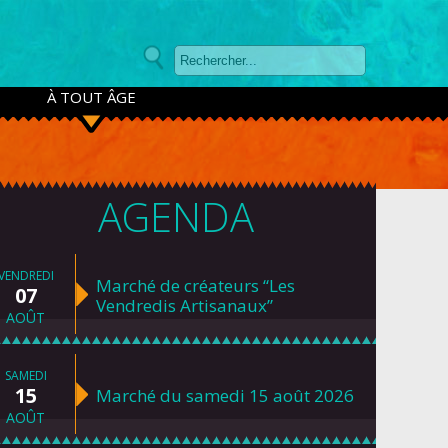
À TOUT ÂGE
AGENDA
VENDREDI
Marché de créateurs “Les
07
Vendredis Artisanaux”
AOÛT
SAMEDI
15
Marché du samedi 15 août 2026
AOÛT