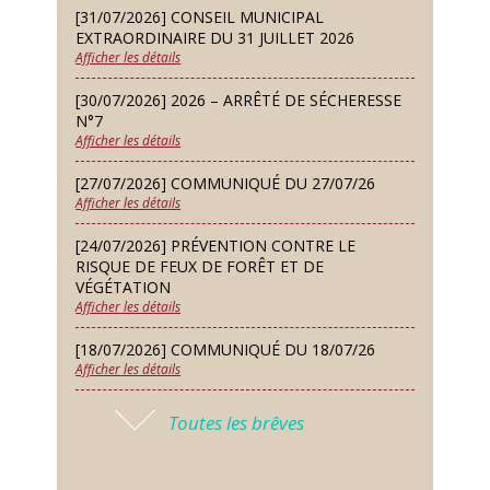
[31/07/2026] CONSEIL MUNICIPAL
Repas de fouées
EXTRAORDINAIRE DU 31 JUILLET 2026
Afficher les détails
Lundi 14 Sep
Conseil municipal du 14 septembre
[30/07/2026] 2026 – ARRÊTÉ DE SÉCHERESSE
2026
N°7
Afficher les détails
Jeudi 24 Sep
Permanence des Architectes des
[27/07/2026] COMMUNIQUÉ DU 27/07/26
Bâtiments de France
Afficher les détails
Samedi 26 Sep
[24/07/2026] PRÉVENTION CONTRE LE
Concours de palets
RISQUE DE FEUX DE FORÊT ET DE
VÉGÉTATION
Afficher les détails
Vendredi 09 Oct
Soirée des nouveaux habitants
[18/07/2026] COMMUNIQUÉ DU 18/07/26
Afficher les détails
Lundi 12 Oct
Conseil municipal du 12 octobre
[17/07/2026] 2026 – ARRÊTÉ DE SÉCHERESSE
2026
Toutes les brêves
N°6
Afficher les détails
Samedi 14 Nov
Concours de belote