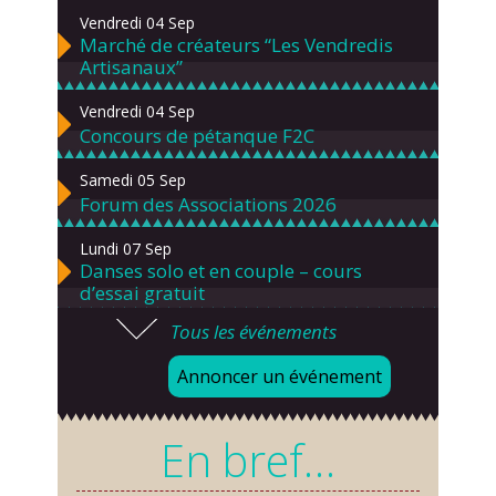
Vendredi 04 Sep
Marché de créateurs “Les Vendredis
Artisanaux”
Vendredi 04 Sep
Concours de pétanque F2C
Samedi 05 Sep
Forum des Associations 2026
Lundi 07 Sep
Danses solo et en couple – cours
d’essai gratuit
Tous les événements
Mardi 08 Sep
Chorale À travers chants
Annoncer un événement
Samedi 12 Sep
Défi de pêche aux leurres (concept
En bref…
lure house)
Dimanche 13 Sep