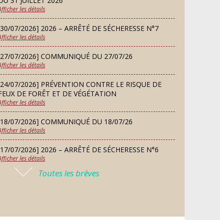
DU 31 JUILLET 2026
Afficher les détails
MARDI
08
Chorale À travers chants
[30/07/2026] 2026 – ARRÊTÉ DE SÉCHERESSE N°7
SEP
Afficher les détails
[27/07/2026] COMMUNIQUÉ DU 27/07/26
SAMEDI
Afficher les détails
Défi de pêche aux leurres
12
(concept lure house)
SEP
[24/07/2026] PRÉVENTION CONTRE LE RISQUE DE
FEUX DE FORÊT ET DE VÉGÉTATION
Afficher les détails
DIMANCHE
13
Repas de fouées
[18/07/2026] COMMUNIQUÉ DU 18/07/26
Afficher les détails
SEP
[17/07/2026] 2026 – ARRÊTÉ DE SÉCHERESSE N°6
Afficher les détails
LUNDI
Conseil municipal du 14
14
Toutes les brêves
septembre 2026
[16/07/2026] COMMUNIQUÉ DU 16/07/26
SEP
Afficher les détails
[16/07/2026] FERMETURE EXCEPTIONNELLE DE LA
JEUDI
Permanence des Architectes des
MAIRIE
24