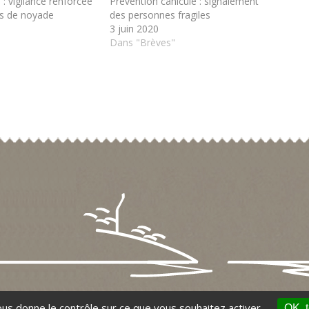
 : vigilance renforcée
Prévention canicule : signalement
es de noyade
des personnes fragiles
3 juin 2020
Dans "Brèves"
vous donne le contrôle sur ce que vous souhaitez activer.
OK, t