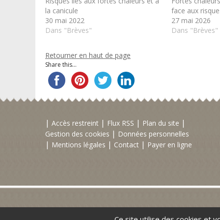
Risques liés aux fortes chaleurs et à
Fortes chaleurs
la canicule
face aux risqu
30 mai 2022
27 mai 2026
Dans "Brèves"
Dans "Brèves"
Retourner en haut de page
Share this...
Accès restreint
Flux RSS
Plan du site
Gestion des cookies
Données personnelles
Mentions légales
Contact
Payer en ligne
Ce site utilise des cookies et 