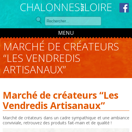
Panneau de gestion des cookies
MENU
MARCHÉ DE CRÉATEURS
“LES VENDREDIS
ARTISANAUX”
Marché de créateurs “Les
Vendredis Artisanaux”
Marché de créateurs dans un cadre sympathique et une ambiance
conviviale, retrouvez des produits fait-main et de qualité !