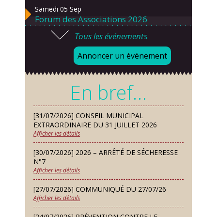
Samedi 05 Sep
Forum des Associations 2026
Tous les événements
Lundi 07 Sep
Danses solo et en couple – cours
Annoncer un événement
d’essai gratuit
Mardi 08 Sep
En bref…
Chorale À travers chants
Samedi 12 Sep
[31/07/2026] CONSEIL MUNICIPAL
Défi de pêche aux leurres (concept
EXTRAORDINAIRE DU 31 JUILLET 2026
lure house)
Afficher les détails
Dimanche 13 Sep
[30/07/2026] 2026 – ARRÊTÉ DE SÉCHERESSE
Repas de fouées
N°7
Afficher les détails
Lundi 14 Sep
Conseil municipal du 14 septembre
[27/07/2026] COMMUNIQUÉ DU 27/07/26
2026
Afficher les détails
Jeudi 24 Sep
[24/07/2026] PRÉVENTION CONTRE LE